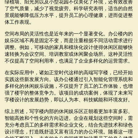
绿植墙、阳光房以及小型花园不仅美化了环境，还有效改善
了空气质量，减少了视觉疲劳。科学研究表明，适当的自然
景观能够降低压力水平，提升员工的心理健康，进而促进整
体工作表现。
空间布局的灵活性也是近年来的一个显著变化。办公楼内的
娱乐区域不再是固定不变，而是注重根据不同活动需求进行
调整。例如，可移动的家具和模块化设计使得休闲区能够快
速转换为会议空间、培训教室或休闲聚会场所。这种灵活性
不仅提高了空间利用率，也满足了企业多样化的运营需求。
在实际应用中，诸如正堂时代这样的高端写字楼，已经开始
实践这些新发展方向。该办公楼通过引入智能化管理系统和
多样化的休闲娱乐设施，不仅提升了员工的工作体验，也增
强了楼宇的整体竞争力。该项目的成功案例，体现了未来写
字楼设计的发展趋势，即以人为本、科技赋能和环境友好。
综上所述，写字楼内部的休闲娱乐区正朝着更加丰富多彩、
智能高效和个性化的方向迈进。企业在规划这些空间时，需
充分考虑员工的多样需求和企业文化，结合先进技术和绿色
设计理念，打造既舒适又富有活力的办公环境。随着这一理