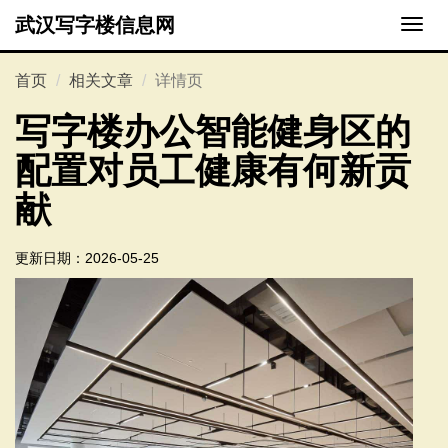
武汉写字楼信息网
切
换
导
首页
相关文章
详情页
航
写字楼办公智能健身区的
配置对员工健康有何新贡
献
更新日期：
2026-05-25