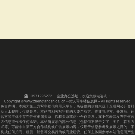
13971295272
企业办公选址，欢迎您致电咨询！
Copyright © www.zhengtangshidai.cn --武汉写字楼信息网-- All rights reserved.
免责声明：本站为第三方写字楼信息展示平台，所提供的信息来源于互联网公开资料
及人工整理，仅供参考。本站与相关写字楼的大厦产权方、物业管理方、开发商、运
营方等主体不存在任何隶属关系、授权关系或商业合作关系，亦不代表其发布任何官
方信息或作出任何承诺。本站所展示的部分信息（包括但不限于文字、图片、联系方
式等）可能来自第三方合作机构或广告展示内容，仅用于信息参考及展示之目的，不
构成任何招商、租赁、销售等交易行为或商业建议。任何主体因参考本站信息而产生