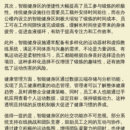
其次，智能健身区的便捷性大幅提高了员工参与锻炼的积极
性。传统健身设施往往需要员工额外安排时间前往，而在办
公楼内设立的智能健身区则极大缩短了锻炼的时间成本。员
工可在工作间隙快速完成锻炼，缓解长时间坐姿带来的身体
疲劳，促进血液循环，有助于提高专注力和工作效率。
此外，智能健身设施通常配备有多样化的运动器材和虚拟教
练系统，满足不同体质与兴趣的需求。不论是力量训练、有
氧运动还是柔韧性练习，员工都能根据自身喜好选择适合的
项目。这种多样化选择不仅增强了锻炼的趣味性，还有效降
低了运动伤害的风险。
健康管理方面，智能健身区通过数据云端存储与分析功能，
实现了员工健康档案的动态管理。管理者可以了解整体健康
趋势，及时调整企业健康策略。同时，员工本人也能通过手
机应用查看个人运动数据，设定目标，保持锻炼动力。这种
透明且持续的反馈机制极大促进了健康习惯的养成。
值得一提的是，智能健身区的社交功能亦不可忽视。部分系
统支持在线挑战和团队竞赛，鼓励员工之间的互动与协作。
通过建立积极的运动氛围，增强团队凝聚力的同时，也使健