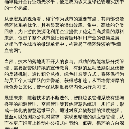
确率提升至行业领先水平，使之成为该大厦绿色管理实践中
的一个亮点。
从更宏观的视角看，楼宇作为城市的重要节点，其内部资源
循环体系的优化，具有显著的溢出效应。集中、高效的分类
回收，为下游的资源化利用企业提供了稳定且高质量的原料
来源，促进了整个城市废旧物资循环利用产业的健康发展。
这相当于在城市的微观单元中，构建起了循环经济的“毛细
血管网”。
当然，技术的落地离不开人的参与。成功的智能垃圾分类管
理，需要配套以持续的宣传教育、有趣的互动激励以及便捷
的反馈机制。通过积分兑换、绿色排名等方式，将环保行为
与员工个人或团队的荣誉感、获得感相连，从而培育深厚的
绿色办公文化，使环保从制度要求内化为行为习惯。
展望未来，随着技术的不断迭代，智能垃圾管理系统有望与
楼宇的能源管理、空间管理等其他智慧系统进一步打通，形
成一体化的智慧运维平台。通过对废弃物数据的深度挖掘，
甚至可以预测办公耗材需求，实现更精准的供应链管理，从
而在更广维度上推动办公模式向节约、低碳、循环的方向深