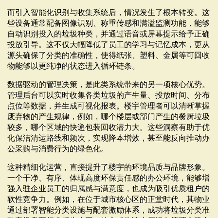
而引入智能化识别与收集系统后，情况发生了根本转变。这
些设备通常配备图像识别、称重传感和满溢监测功能，能够
自动识别投入的垃圾种类，并通过语音或屏幕提示给予正确
投放引导。这不仅大幅降低了员工的学习与记忆成本，更从
源头确保了分类的准确性，使得纸张、塑料、金属等可回收
物能够以更纯净的状态进入循环链条。
数据驱动的管理决策，是此类系统带来的另一项核心优势。
管理后台可以实时收集各类垃圾的产生量、投放时间、分布
点位等数据，并生成可视化报表。楼宇管理者可以清晰掌握
废弃物的产生规律，例如，哪个楼层或部门产生的餐厨垃圾
较多，哪个区域的快递包装回收潜力大。这些洞察有助于优
化保洁清运路线和频次，实现降本增效，甚至能反向推动办
公采购与消费行为的绿色化。
这种精细化运营，直接提升了楼宇的环境品质与品牌形象。
一个干净、有序、体现高度环保责任感的办公环境，能够增
强入驻企业员工的归属感与满意度，也成为吸引优质租户的
软性竞争力。例如，在位于城市核心区的正堂时代，其物业
通过部署智能分类设施与配套激励体系，成功将垃圾分类准