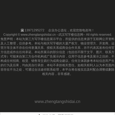
13971295272
企业办公选址，欢迎您致电咨询！
Copyright © www.zhengtangshidai.cn --武汉写字楼信息网-- All rights reserved.
免责声明：本站为第三方写字楼信息展示平台，所提供的信息来源于互联网公开资料
及人工整理，仅供参考。本站与相关写字楼的大厦产权方、物业管理方、开发商、运
营方等主体不存在任何隶属关系、授权关系或商业合作关系，亦不代表其发布任何官
方信息或作出任何承诺。本站所展示的部分信息（包括但不限于文字、图片、联系方
式等）可能来自第三方合作机构或广告展示内容，仅用于信息参考及展示之目的，不
构成任何招商、租赁、销售等交易行为或商业建议。任何主体因参考本站信息而产生
的行为及后果，均由其自行承担，本站不承担相关责任。如相关权利人认为本页面内
容存在不当之处，可通过合法途径联系处理，本平台将在核实后及时配合调整或删除
相关内容，非常感谢。
www.zhengtangshidai.cn