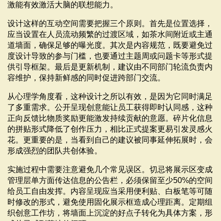
激能有效激活大脑的联想能力。
设计这样的互动空间需要把握三个原则。首先是位置选择，
应当设置在人员流动频繁的过渡区域，如茶水间附近或主通
道墙面，确保足够的曝光度。其次是内容规范，既要避免过
度设计导致的参与门槛，也要通过主题周或问题卡等形式提
供引导框架。最后是更新机制，建议由不同部门轮流负责内
容维护，保持新鲜感的同时促进跨部门交流。
从心理学角度看，这种设计之所以有效，是因为它同时满足
了多重需求。公开呈现创意能让员工获得即时认同感，这种
正向反馈比物质奖励更能激发持续贡献的意愿。碎片化信息
的拼贴形式降低了创作压力，相比正式提案更易引发灵感火
花。更重要的是，当看到自己的建议被同事延伸拓展时，会
形成强烈的团队共创体验。
实施过程中需要注意避免几个常见误区。切忌将展示区变成
管理层单方面传达信息的公告栏，必须保留至少50%的空间
给员工自由发挥。内容呈现应当采用便利贴、白板笔等可随
时修改的形式，避免使用固化展示框造成心理距离。定期组
织创意工作坊，将墙面上沉淀的好点子转化为具体方案，形